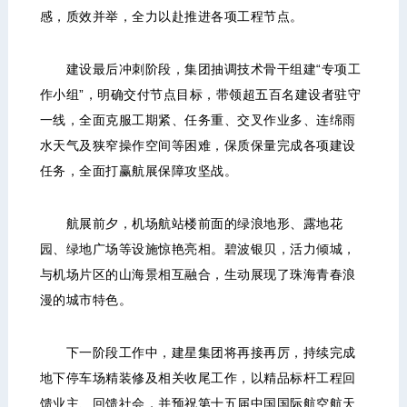
感，质效并举，全力以赴推进各项工程节点。
建设最后冲刺阶段，集团抽调技术骨干组建“专项工
作小组”，明确交付节点目标，带领超五百名建设者驻守
一线，全面克服工期紧、任务重、交叉作业多、连绵雨
水天气及狭窄操作空间等困难，保质保量完成各项建设
任务，全面打赢航展保障攻坚战。
航展前夕，机场航站楼前面的绿浪地形、露地花
园、绿地广场等设施惊艳亮相。碧波银贝，活力倾城，
与机场片区的山海景相互融合，生动展现了珠海青春浪
漫的城市特色。
下一阶段工作中，建星集团将再接再厉，持续完成
地下停车场精装修及相关收尾工作，以精品标杆工程回
馈业主、回馈社会，并预祝第十五届中国国际航空航天