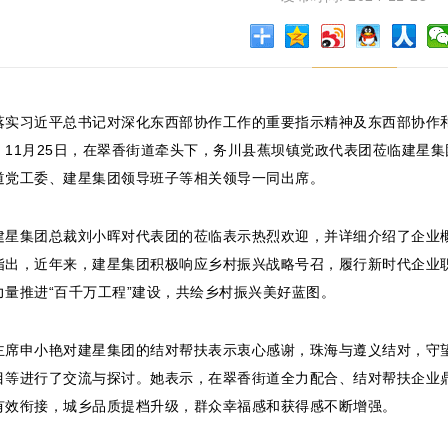
习近平总书记对深化东西部协作工作的重要指示精神及东西部协作和
，11月25日，在翠香街道牵头下，务川县蕉坝镇党政代表团莅临建星
道党工委、建星集团领导班子等相关领导一同出席。
集团总裁刘小晖对代表团的莅临表示热烈欢迎，并详细介绍了企业概
指出，近年来，建星集团积极响应乡村振兴战略号召，履行新时代企业
力量推进“百千万工程”建设，共绘乡村振兴美好蓝图。
申小艳对建星集团的结对帮扶表示衷心感谢，珠海与遵义结对，守望
目等进行了交流与探讨。她表示，在翠香街道全力配合、结对帮扶企业
有效衔接，城乡品质提档升级，群众幸福感和获得感不断增强。