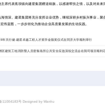
席代表蕉坝镇向建星集团赠送锦旗，以感谢帮扶之情，以及对未来
情深。建星集团将充分发挥企业优势，继续深耕乡村振兴事业，聚合
”的宏伟蓝图，一步步转化为推动企业高质量发展的生动实践。
2024年天行健·建星卓越工程人才奖学金颁奖仪式在同济大学顺利举行
 香洲区建筑工地消防暨人员密集场所公共安全应急演练交流会在我司项目顺利
备11004183号
Designed by
Wanhu