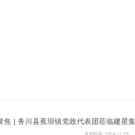
聚焦 | 务川县蕉坝镇党政代表团莅临建星
发布时间: 2024-11-25