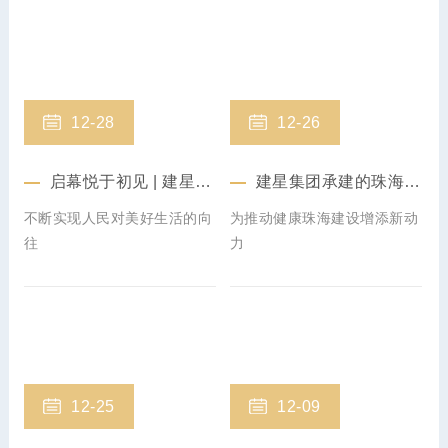
12-28
12-26
启幕悦于初见 | 建星集团承建的世荣万达广场盛大开业
建星集团承建的珠海市人民医院主体综合楼项目（一期）顺利封顶
不断实现人民对美好生活的向
为推动健康珠海建设增添新动
往
力
12-25
12-09