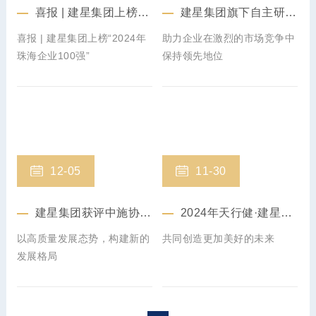
喜报 | 建星集团上榜“2024年珠海企业100强”
建星集团旗下自主研发产品获评“广东省名优高新技术产品”称号
喜报 | 建星集团上榜“2024年
助力企业在激烈的市场竞争中
珠海企业100强”
保持领先地位
12-05
11-30
建星集团获评中施协“企业信用评价AAA级信用企业”
2024年天行健·建星卓越工程人才奖学金颁奖仪式在同济大学顺利举行
以高质量发展态势，构建新的
共同创造更加美好的未来
发展格局