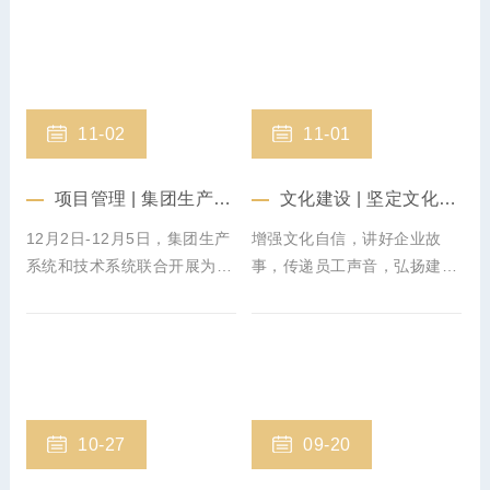
11-02
11-01
项目管理 | 集团生产系统和技术系统联合开展11月份月度综合检查
文化建设 | 坚定文化自信，讲好建星故事
12月2日-12月5日，集团生产
增强文化自信，讲好企业故
系统和技术系统联合开展为期
事，传递员工声音，弘扬建星
四天的月度综合检查，对建星
文化。11月1日下午，集团下
集团在建项目进行全面检查考
属分公司广东运达科技股份有
核。
限公司职能部门员工来到 集
团总部参观学习交流。
10-27
09-20