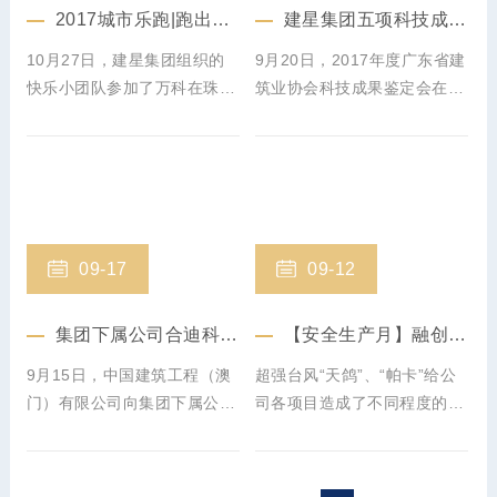
2017城市乐跑|跑出新时代 快乐建星人
建星集团五项科技成果一致通过专家评审
10月27日，建星集团组织的
9月20日，2017年度广东省建
快乐小团队参加了万科在珠海
筑业协会科技成果鉴定会在广
海韵广场举办的第五届“城市
州举行。会上，鉴定专家委员
乐跑”活动。本次活动以“全民
会对集团五项科技成果进行鉴
健身促健康，同心共筑中国
定，结果喜人。
梦”为主题，建星团队以“跑进
新时代，快乐建星人”的精神
风貌，跑出了快乐，跑出了健
09-17
09-12
康，跑出了风采。
集团下属公司合迪科技铝合金模板又获赞誉
【安全生产月】融创新兴际华财富广场项目灾后安全复产工作有序开展
9月15日，中国建筑工程（澳
超强台风“天鸽”、“帕卡”给公
门）有限公司向集团下属公司
司各项目造成了不同程度的破
广东合迪科技股份有限公司发
坏，台风过后，公司迅速组织
来一封表扬信。
灾后复产工作部署：安置施工
人员临时住宿点及生活保障、