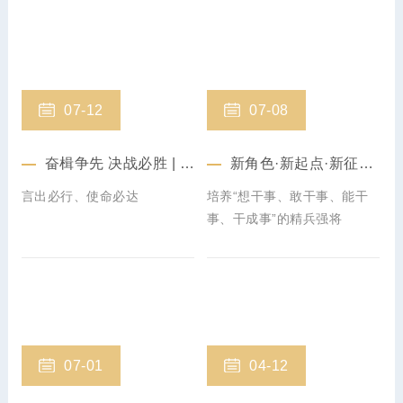
07-12
07-08
奋楫争先 决战必胜 | 建星集团承建的世荣万达广场项目召开誓师动员会
新角色·新起点·新征程 | 2023“新晋管理人员训练营”正式开营
言出必行、使命必达
培养“想干事、敢干事、能干
事、干成事”的精兵强将
07-01
04-12