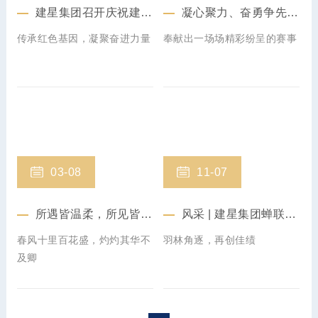
建星集团召开庆祝建党102周年暨党总支党员大会
凝心聚力、奋勇争先 | 第十届建星杯篮球赛圆满落幕
传承红色基因，凝聚奋进力量
奉献出一场场精彩纷呈的赛事
03-08
11-07
所遇皆温柔，所见皆美好 | 建星集团妇女节活动回顾
风采 | 建星集团蝉联2021年“建协杯”羽毛球赛冠军
春风十里百花盛，灼灼其华不
羽林角逐，再创佳绩
及卿