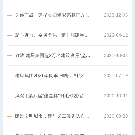
为你而战！建星集团精彩亮相正方集团“第七届职工运动会”
2023-12-03
凝心聚力、奋勇争先 | 第十届建星杯篮球赛圆满落幕
2023-04-12
致敬|建星集团超2万名建设者用“坚守”献礼国庆
2021-10-01
建星集团2021年夏季“雏鹰计划”大学生集训营正式开训
2021-07-19
风采 | 第八届“建星杯”羽毛球友谊赛精彩“羽”共
2020-10-31
建设文明城市，建星义工服务队在行动
2020-08-29